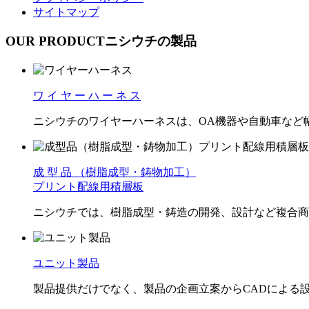
サイトマップ
OUR PRODUCT
ニシウチの製品
ワ イ ヤ ー ハ ー ネ ス
ニシウチのワイヤーハーネスは、OA機器や自動車など
成 型 品
（樹脂成型・鋳物加工）
プリント配線用積層板
ニシウチでは、樹脂成型・鋳造の開発、設計など複合商
ユニット製品
製品提供だけでなく、製品の企画⽴案からCADによる