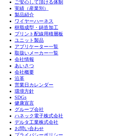
ご安⼼して頂ける体制
実績（産業別）
製品紹介
ワイヤーハーネス
樹脂成型・鋳造加工
プリント配線⽤積層板
ユニット製品
アプリケーター⼀覧
取扱いメーカー⼀覧
会社情報
あいさつ
会社概要
沿⾰
営業日カレンダー
環境⽅針
SDGs
健康宣言
グループ会社
ハネック電⼦株式会社
デルタ⼯業株式会社
お問い合わせ
プライバシーポリシー